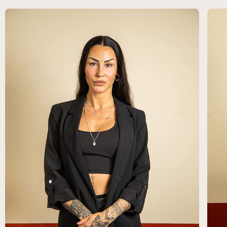
SW
ES
EN